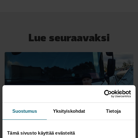
Lue seuraavaksi
Suostumus
Yksityiskohdat
Tietoja
TYÖNTEKIJÄTARINA
Tämä sivusto käyttää evästeitä