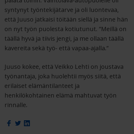
palata töihin. Vaihtolava-autopuolelle oli
syntynyt työntekijätarve ja oli luontevaa,
että Juuso jatkaisi töitään siellä ja sinne hän
on nyt työn puolesta kotiutunut. ”Meillä on
täällä hyvä ja tiivis jengi, ja me ollaan täällä
kavereita sekä työ- että vapaa-ajalla.”
Juuso kokee, että Veikko Lehti on joustava
työnantaja, joka huolehtii myös siitä, että
erilaiset elämäntilanteet ja
henkilökohtainen elämä mahtuvat työn
rinnalle.