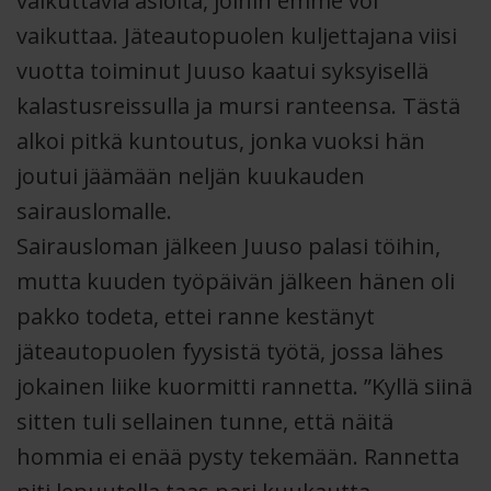
vaikuttavia asioita, joihin emme voi
vaikuttaa. Jäteautopuolen kuljettajana viisi
vuotta toiminut Juuso kaatui syksyisellä
kalastusreissulla ja mursi ranteensa. Tästä
alkoi pitkä kuntoutus, jonka vuoksi hän
joutui jäämään neljän kuukauden
sairauslomalle.
Sairausloman jälkeen Juuso palasi töihin,
mutta kuuden työpäivän jälkeen hänen oli
pakko todeta, ettei ranne kestänyt
jäteautopuolen fyysistä työtä, jossa lähes
jokainen liike kuormitti rannetta. ”Kyllä siinä
sitten tuli sellainen tunne, että näitä
hommia ei enää pysty tekemään. Rannetta