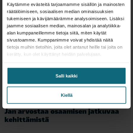
Kesätöissä vastuuta ja mahtavat
Käytämme evästeitä tarjoamamme sisällön ja mainosten
työkaverit
räätälöimiseen, sosiaalisen median ominaisuuksien
tukemiseen ja kävijämäärämme analysoimiseen. Lisäksi
jaamme sosiaalisen median, mainosalan ja analytiikka-
alan kumppaneillemme tietoja siitä, miten käytät
sivustoamme. Kumppanimme voivat yhdistää näitä
tietoja muihin tietoihin, joita olet antanut heille tai joita on
kerätty, kun olet käyttänyt heidän palvelujaan.
Salli kaikki
Kiellä
TYÖNTEKIJÄTARINA
Jan arvostaa osaamisen jatkuvaa
kehittämistä