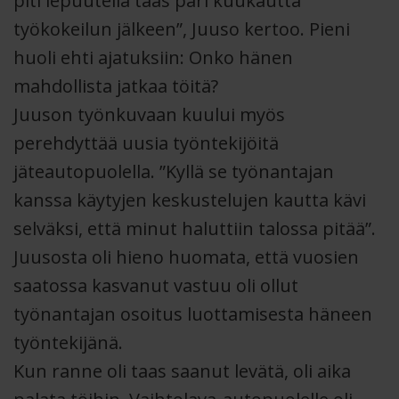
piti lepuutella taas pari kuukautta
työkokeilun jälkeen”, Juuso kertoo. Pieni
huoli ehti ajatuksiin: Onko hänen
mahdollista jatkaa töitä?
Juuson työnkuvaan kuului myös
perehdyttää uusia työntekijöitä
jäteautopuolella. ”Kyllä se työnantajan
kanssa käytyjen keskustelujen kautta kävi
selväksi, että minut haluttiin talossa pitää”.
Juusosta oli hieno huomata, että vuosien
saatossa kasvanut vastuu oli ollut
työnantajan osoitus luottamisesta häneen
työntekijänä.
Kun ranne oli taas saanut levätä, oli aika