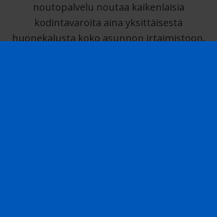
noutopalvelu noutaa kaikenlaisia
kodintavaroita aina yksittäisestä
huonekalusta koko asunnon irtaimistoon.
Noudamme suuret ja hankalasti siirrettävät
esineet, kuten vanhat sängyt, sohvat,
pesukoneet ja muut kodin irtaimistot
suoraan kotioveltasi tai vaikka mökiltäsi –
ilman, että sinun tarvitsee vuokrata
peräkärryä tai etsiä vetokoukullista autoa.
Palvelumme sopii erinomaisesti niin arjen
siivoukseen, muuttojen yhteyteen kuin
esimerkiksi taloyhtiöiden varastojen,
kellaritilojen ja mökkien tyhjennyksiin kuin
kuolinpesien tyhjennyksiinkin.