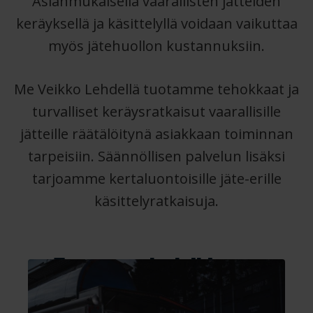
Asianmukaisella vaarallisten jätteiden
keräyksellä ja käsittelyllä voidaan vaikuttaa
myös jätehuollon kustannuksiin.
Me Veikko Lehdellä tuotamme tehokkaat ja
turvalliset keräysratkaisut vaarallisille
jätteille räätälöitynä asiakkaan toiminnan
tarpeisiin. Säännöllisen palvelun lisäksi
tarjoamme kertaluontoisille jäte-erille
käsittelyratkaisuja.
Tutustu palveluihimme: