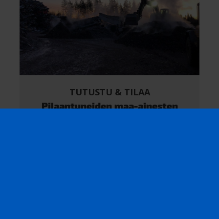
TUTUSTU & TILAA
Pilaantuneiden maa-ainesten
käsittely
LUE LISÄÄ