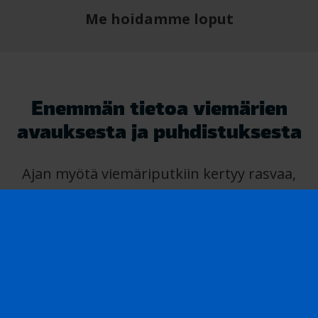
Me hoidamme loput
Enemmän tietoa viemärien
avauksesta ja puhdistuksesta
Ajan myötä viemäriputkiin kertyy rasvaa,
pesuainejäämiä ja muuta likaa, jotka
aiheuttavat tukoksia, hajuhaittoja ja
putkiston kulumista. Säännöllinen
viemärien puhdistus ehkäisee ongelmia ja
pitää putkiston pitkäikäisenä. Toteutamme
viemärin avaukset ja puhdistukset