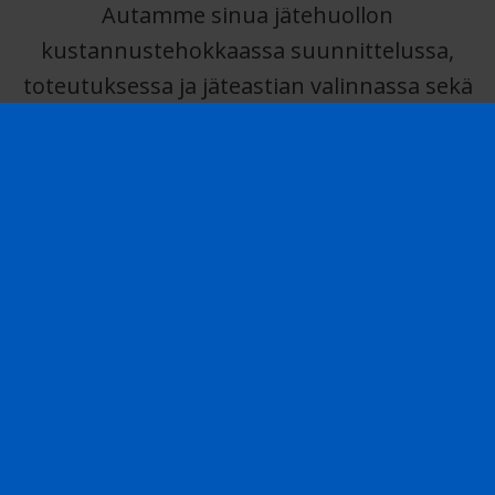
Autamme sinua jätehuollon
kustannustehokkaassa suunnittelussa,
toteutuksessa ja jäteastian valinnassa sekä
tyhjennyksessä. Tarjoamme ketterät ja
joustavat kuljetukset eri jätejakeille
nopeallakin aikataululla. Huolehdimme, että
kaikki kodin jätteet toimitetaan
vastuullisesti jatkokierrätykseen ja
käsitellään ympäristömääräysten
mukaisesti. Kalustomme soveltuu
monenlaisiin kohteisiin ja kuljettajamme
ovat kokeneita ammattilaisia, joita tekevät
työtään satavuotiaan perheyrityksen
ammattiylpeydellä. Saat kauttamme