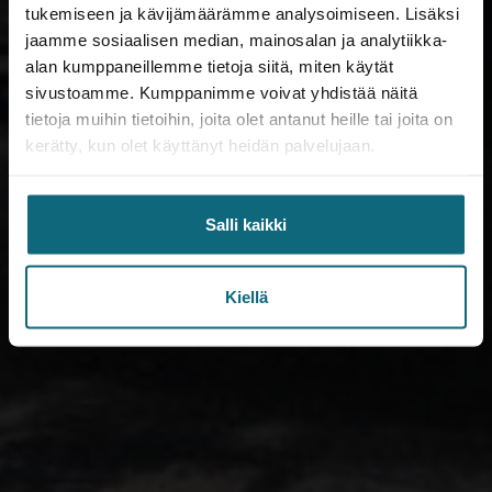
tukemiseen ja kävijämäärämme analysoimiseen. Lisäksi
jaamme sosiaalisen median, mainosalan ja analytiikka-
alan kumppaneillemme tietoja siitä, miten käytät
sivustoamme. Kumppanimme voivat yhdistää näitä
tietoja muihin tietoihin, joita olet antanut heille tai joita on
kerätty, kun olet käyttänyt heidän palvelujaan.
Salli kaikki
Kiellä