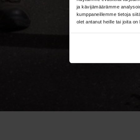
ja kävijämäärämme analysoim
kumppaneillemme tietoja siitä
olet antanut heille tai joita o
Suu
kul