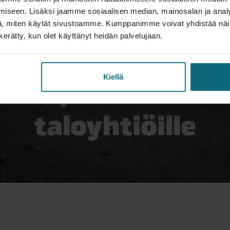
iseen. Lisäksi jaamme sosiaalisen median, mainosalan ja analy
, miten käytät sivustoamme. Kumppanimme voivat yhdistää näitä t
PUHDISTUS- JA LOKAPALVELUT
n kerätty, kun olet käyttänyt heidän palvelujaan.
rtehoimu ja -puha
uttaja-asiakkaill
Kiellä
taloyhtiöille