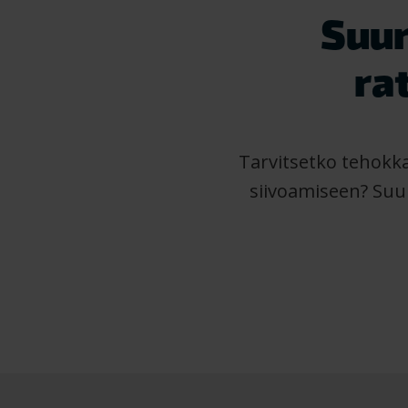
Suur
ra
Tarvitsetko tehokka
siivoamiseen? Suur