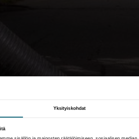
Yksityiskohdat
itä
mme sisällön ja mainosten räätälöimiseen, sosiaalisen median