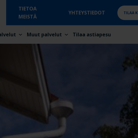
TIETOA
YHTEYSTIEDOT
TILAA 
MEISTÄ
alvelut
Muut palvelut
Tilaa astiapesu