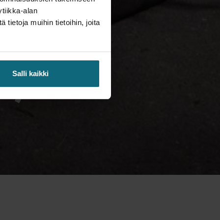
tiikka-alan
ietoja muihin tietoihin, joita
llus
e ja
Salli kaikki