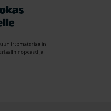
hokas
lle
muun irtomateriaalin
riaalin nopeasti ja