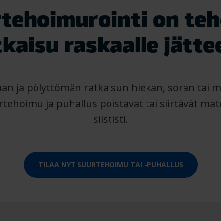
tehoimurointi on te
tkaisu raskaalle jättee
an ja pölyttömän ratkaisun hiekan, soran tai 
tehoimu ja puhallus poistavat tai siirtävät mate
siististi.
TILAA NYT SUURTEHOIMU TAI -PUHALLUS