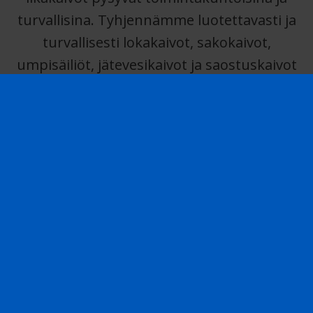
turvallisina. Tyhjennämme luotettavasti ja
turvallisesti lokakaivot, sakokaivot,
umpisäiliöt, jätevesikaivot ja saostuskaivot
niin omakotitaloissa, taloyhtiöiden tiloissa,
mökeillä, kuin vapaa-ajan asunnoissa.
Palvelemme nopeasti myös tilanteissa,
joissa kaivo on jo täynnä tai tukossa ja vedet
uhkaavat nousta sisälle. Veikko Lehden
loka-auto saapuu paikalle ketterästi
silloinkin, kun likakaivon tyhjennyksellä on
kiire. Teemme kaivojen tyhjennykset aina
vastuullisesti ja käsittelemme
tyhjennyksessä irronneen jätteen
ympäristömääräysten mukaisesti.