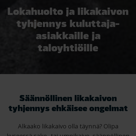
Lokahuolto ja likakaivon
tyhjennys kuluttaja-
asiakkaille ja
taloyhtiöille
Säännöllinen likakaivon
tyhjennys ehkäisee ongelmat
Alkaako likakaivo olla täynnä? Olipa
kyseessä sako- tai umpikaivo, säännöllinen