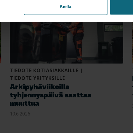
Kiellä
TIEDOTE KOTIASIAKKAILLE
|
TIEDOTE YRITYKSILLE
Arkipyhäviikoilla
tyhjennyspäivä saattaa
muuttua
10.6.2026