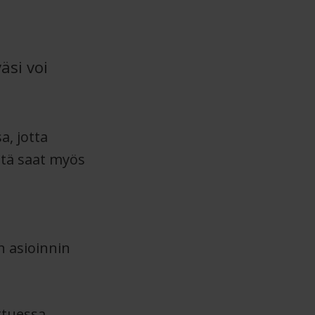
äsi voi
a, jotta
ltä saat myös
en asioinnin
ttuessa