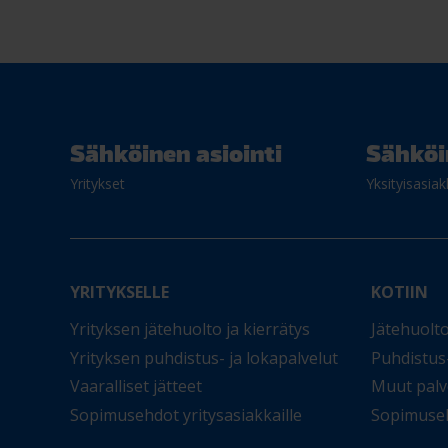
Sähköinen asiointi
Sähköi
Yritykset
Yksityisasiak
YRITYKSELLE
KOTIIN
Yrityksen jätehuolto ja kierrätys
Jätehuolto
Yrityksen puhdistus- ja lokapalvelut
Puhdistus-
Vaaralliset jätteet
Muut palv
Sopimusehdot yritysasiakkaille
Sopimusehd