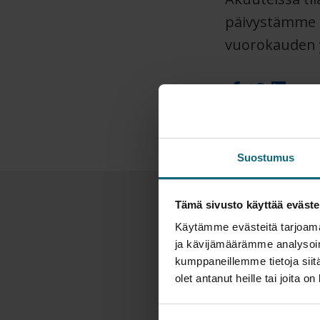
päivystämme a
vuorokauden 
Suostumus
Tämä sivusto käyttää eväste
Käytämme evästeitä tarjoama
ja kävijämäärämme analysoim
kumppaneillemme tietoja siitä
olet antanut heille tai joita o