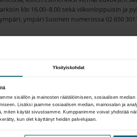
rkisin klo 16.00–8.00 sekä viikonloppuisin ja p
ympäri, ympäri Suomen numerossa 02 650 3011
Yksityiskohdat
itä
mme sisällön ja mainosten räätälöimiseen, sosiaalisen median
Lue seuraavaksi
iseen. Lisäksi jaamme sosiaalisen median, mainosalan ja analy
, miten käytät sivustoamme. Kumppanimme voivat yhdistää näitä t
n kerätty, kun olet käyttänyt heidän palvelujaan.