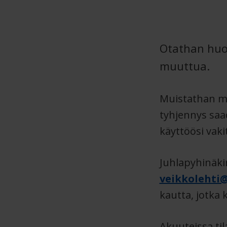
Otathan huom
muuttua.
Muistathan myö
tyhjennys saa
käyttöösi vak
Juhlapyhinäkin
veikkolehti@
kautta, jotka 
Akuuteissa ti