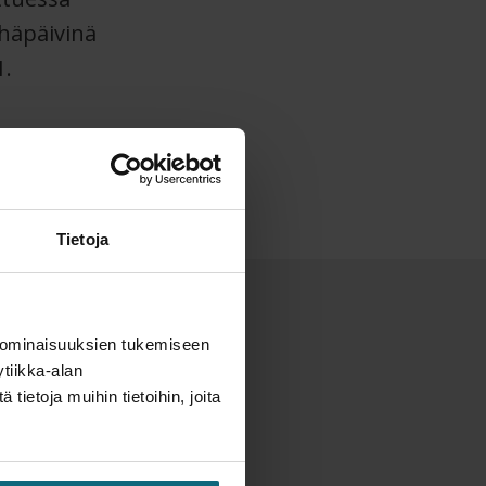
yhäpäivinä
.
Tietoja
 ominaisuuksien tukemiseen
tiikka-alan
ietoja muihin tietoihin, joita