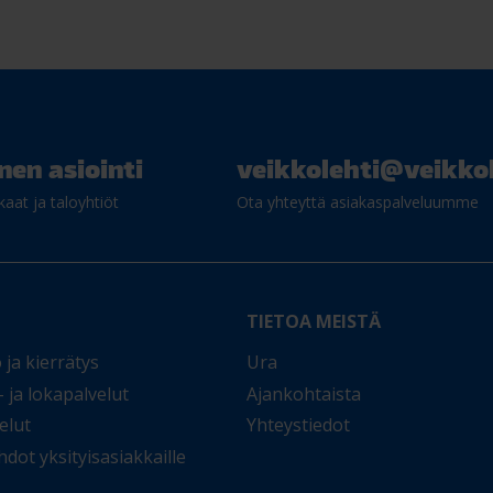
nen asiointi
veikkolehti@veikkol
kaat ja taloyhtiöt
Ota yhteyttä asiakaspalveluumme
TIETOA MEISTÄ
 ja kierrätys
Ura
 ja lokapalvelut
Ajankohtaista
elut
Yhteystiedot
ot yksityisasiakkaille