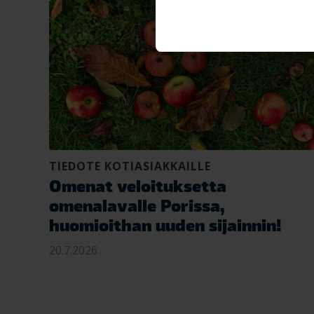
TIEDOTE KOTIASIAKKAILLE
Omenat veloituksetta
omenalavalle Porissa,
huomioithan uuden sijainnin!
20.7.2026