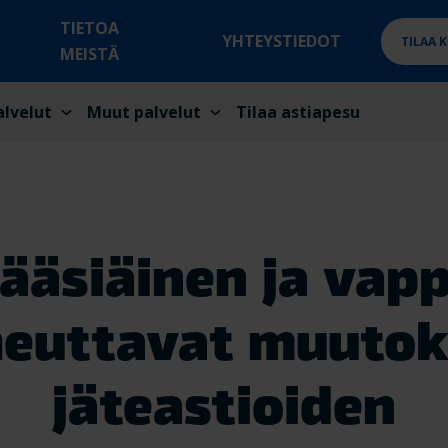
TIETOA
YHTEYSTIEDOT
TILAA 
MEISTÄ
alvelut
Muut palvelut
Tilaa astiapesu
ääsiäinen ja vap
heuttavat muutok
jäteastioiden