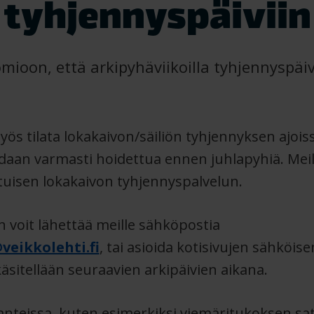
tyhjennyspäiviin
ioon, että arkipyhäviikoilla tyhjennyspäiv
s tilata lokakaivon/säiliön tyhjennyksen ajoiss
daan varmasti hoidettua ennen juhlapyhiä. Mei
ituisen lokakaivon tyhjennyspalvelun.
 voit lähettää meille sähköpostia
veikkolehti.fi
, tai asioida kotisivujen sähköis
käsitellään seuraavien arkipäivien aikana.
lanteissa, kuten esimerkiksi viemäritukoksen sa