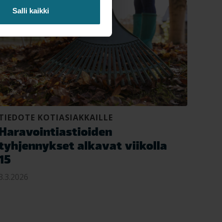
Salli kaikki
TIEDOTE KOTIASIAKKAILLE
Haravointiastioiden
tyhjennykset alkavat viikolla
15
3.3.2026