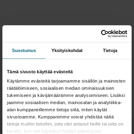
Lisätietoja:
Juuso Lehti
Suostumus
Yksityiskohdat
Tietoja
Toimitusjohtaja, Veikko Lehti Oy
juuso.lehti@veikkolehti.fi
Tämä sivusto käyttää evästeitä
+358 447818311
Käytämme evästeitä tarjoamamme sisällön ja mainosten
räätälöimiseen, sosiaalisen median ominaisuuksien
tukemiseen ja kävijämäärämme analysoimiseen. Lisäksi
jaamme sosiaalisen median, mainosalan ja analytiikka-
alan kumppaneillemme tietoja siitä, miten käytät
sivustoamme. Kumppanimme voivat yhdistää näitä
tietoja muihin tietoihin, joita olet antanut heille tai joita on
kerätty, kun olet käyttänyt heidän palvelujaan.