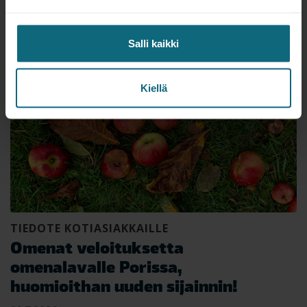
Lue seuraavaksi
Salli kaikki
Kiellä
TIEDOTE KOTIASIAKKAILLE
Omenat veloituksetta
omenalavalle Porissa,
huomioithan uuden sijainnin!