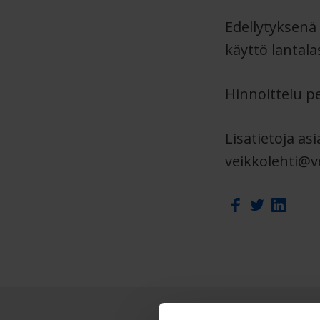
Edellytyksenä
käyttö lantala
Hinnoittelu 
Lisätietoja a
veikkolehti@ve