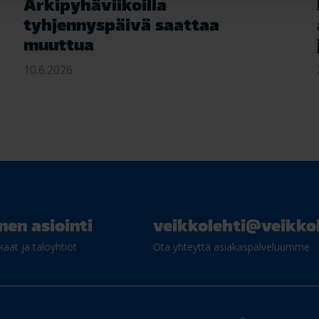
Arkipyhäviikoilla
tyhjennyspäivä saattaa
muuttua
10.6.2026
nen asiointi
veikkolehti@veikkol
kaat ja taloyhtiöt
Ota yhteyttä asiakaspalveluumme