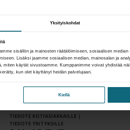
Lue seuraavaksi
Yksityiskohdat
itä
mme sisällön ja mainosten räätälöimiseen, sosiaalisen median
iseen. Lisäksi jaamme sosiaalisen median, mainosalan ja analy
, miten käytät sivustoamme. Kumppanimme voivat yhdistää näitä t
n kerätty, kun olet käyttänyt heidän palvelujaan.
Kiellä
TIEDOTE KOTIASIAKKAILLE
|
TIEDOTE YRITYKSILLE