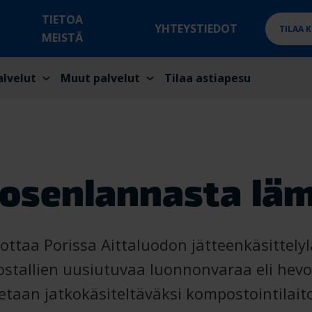
TIETOA
YHTEYSTIEDOT
TILAA 
MEISTÄ
alvelut
Muut palvelut
Tilaa astiapesu
osenlannasta lä
 ottaa Porissa Aittaluodon jätteenkäsittelyl
stallien uusiutuvaa luonnonvaraa eli hev
etaan jatkokäsiteltäväksi kompostointilait