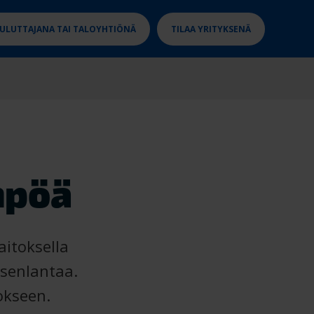
KULUTTAJANA TAI TALOYHTIÖNÄ
TILAA YRITYKSENÄ
mpöä
aitoksella
osenlantaa.
okseen.