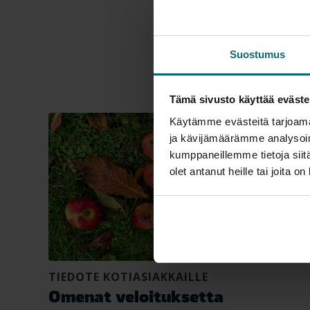
Suostumus
Tämä sivusto käyttää eväste
Käytämme evästeitä tarjoama
ja kävijämäärämme analysoim
kumppaneillemme tietoja siitä
olet antanut heille tai joita o
TIEDOTE KOTIASIAKKAILLE
Omenat veloituksetta