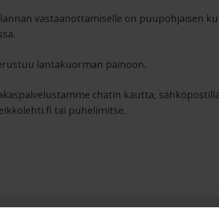
 lannan vastaanottamiselle on puupohjaisen ku
ssa.
perustuu lantakuorman painoon.
siakaspalvelustamme chatin kautta, sähköpostill
ikkolehti.fi tai puhelimitse.