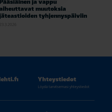
Pääsiäinen ja vappu
aiheuttavat muutoksia
jäteastioiden tyhjennyspäiviin
23.3.2026
ehti.fi
Yhteystiedot
Löydä tarvitsemasi yhteystiedot