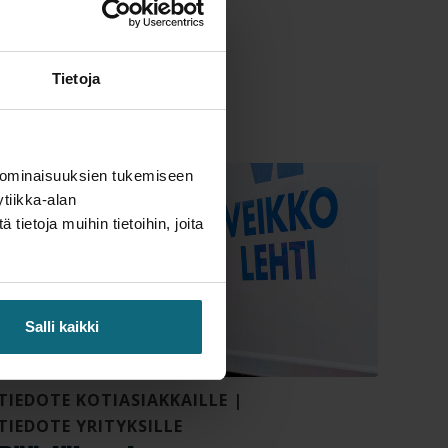
Tietoja
 ominaisuuksien tukemiseen
tiikka-alan
ietoja muihin tietoihin, joita
Salli kaikki
TIEDOTE KOTIASIAKKAILLE
|
TIEDOTE YRITYKSILLE