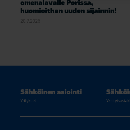
omenalavalle Porissa,
huomioithan uuden sijainnin!
20.7.2026
Sähköinen asiointi
Sähköi
Yritykset
Yksityisasiak