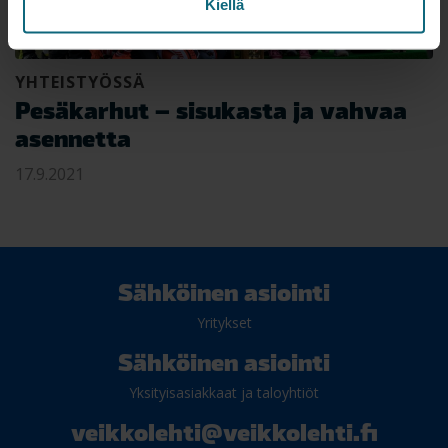
Kiellä
YHTEISTYÖSSÄ
Pesäkarhut – sisukasta ja vahvaa
asennetta
17.9.2021
Sähköinen asiointi
Yritykset
Sähköinen asiointi
Yksityisasiakkaat ja taloyhtiöt
veikkolehti@veikkolehti.fi