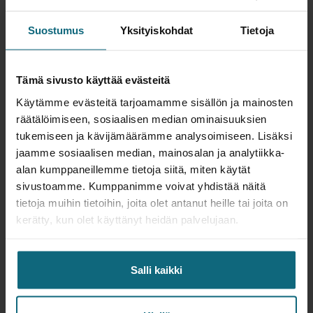
Suostumus
Yksityiskohdat
Tietoja
YHTEISTYÖSSÄ
Tämä sivusto käyttää evästeitä
Onnea Pesäkarhut –
Käytämme evästeitä tarjoamamme sisällön ja mainosten
Superpesiksen Suomen Mestarit
räätälöimiseen, sosiaalisen median ominaisuuksien
2023
tukemiseen ja kävijämäärämme analysoimiseen. Lisäksi
jaamme sosiaalisen median, mainosalan ja analytiikka-
12.10.2023
alan kumppaneillemme tietoja siitä, miten käytät
sivustoamme. Kumppanimme voivat yhdistää näitä
tietoja muihin tietoihin, joita olet antanut heille tai joita on
kerätty, kun olet käyttänyt heidän palvelujaan.
Salli kaikki