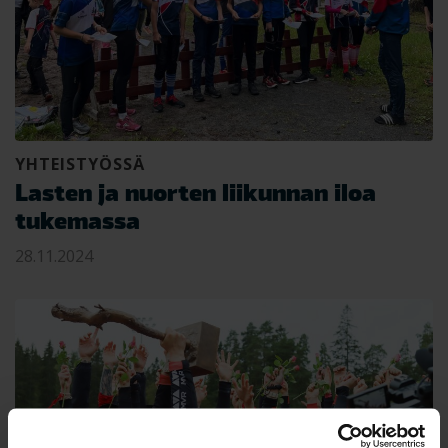
YHTEISTYÖSSÄ
Lasten ja nuorten liikunnan iloa
tukemassa
28.11.2024