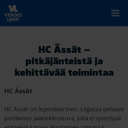
HC Ässät –
pitkäjänteistä ja
kehittävää toimintaa
HC Ässät
HC Ässät on legendaarinen, Liigassa pelaava
porilainen jääkiekkoseura, joka ei syvempiä
esittelyjä kaipaa. Porilaisten rinnassa