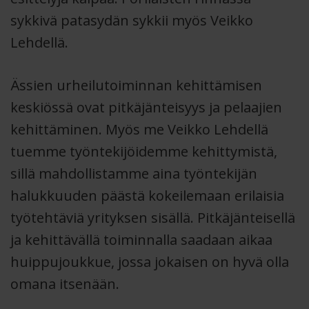
sykkivä patasydän sykkii myös Veikko
Lehdellä.
Ässien urheilutoiminnan kehittämisen
keskiössä ovat pitkäjänteisyys ja pelaajien
kehittäminen. Myös me Veikko Lehdellä
tuemme työntekijöidemme kehittymistä,
sillä mahdollistamme aina työntekijän
halukkuuden päästä kokeilemaan erilaisia
työtehtäviä yrityksen sisällä. Pitkäjänteisellä
ja kehittävällä toiminnalla saadaan aikaa
huippujoukkue, jossa jokaisen on hyvä olla
omana itsenään.